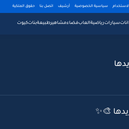
لاستخدام
سياسية الخصوصية
أرشيف
اتصل بنا
حقوق الملكية
نات
سيارات
رياضية
العاب
فضاء
مشاهير
طبيعة
بنات
كيوت
يدها
يدها 🎨✨