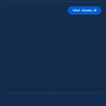
قد يعجبك ايضا