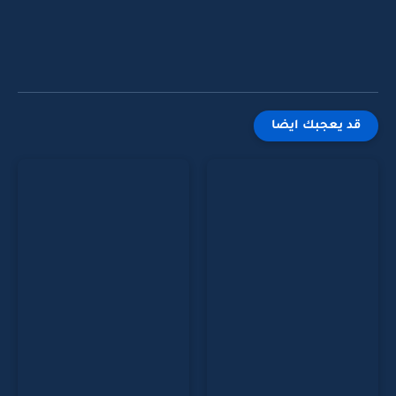
قد يعجبك ايضا