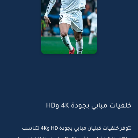
خلفيات مبابي بجودة 4K وHD
تتوفر خلفيات كيليان مبابي بجودة HD و4K لتناسب