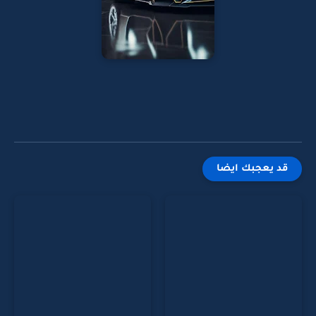
قد يعجبك ايضا