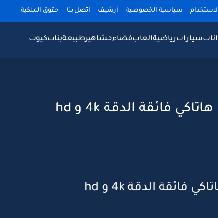
لاستخدام
سياسية الخصوصية
أرشيف
اتصل بنا
حقوق الملكية
نات
سيارات
رياضية
العاب
فضاء
مشاهير
طبيعة
بنات
كيوت
كي فائقة الدقة 4k و hd
فائقة الدقة 4k و hd